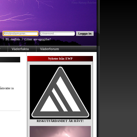
Bli medlem
|
Glömt anv-uppgifter?
r
Väderfakta
Väderforum
Nyheter från EWP
 åskväder in
RISKUTFÄRDANDET ÄR HÄVT!