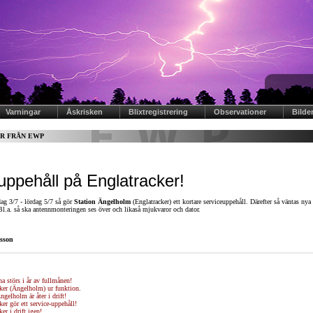
Varningar
Åskrisken
Blixtregistrering
Observationer
Bilde
R FRÅN EWP
uppehåll på Englatracker!
ag 3/7 - lördag 5/7 så gör
Station Ängelholm
(Englatracker) ett kortare serviceuppehåll. Därefter så väntas nya
Bl.a. så ska antennmonteringen ses över och likaså mjukvaror och dator.
nsson
na störs i år av fullmånen!
ker (Ängelholm) ur funktion.
ngelholm är åter i drift!
ker gör ett service-uppehåll!
er i drift igen!