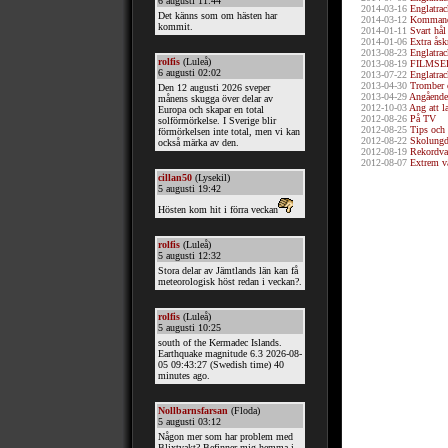
2014-03-16
Englatrac
2014-03-12
Kommande
2014-01-11
Svart hål
2014-01-06
Extra åsk
2013-08-23
Englatrac
2013-08-19
FILMSE
2013-07-22
Englatrac
2013-04-30
Tromber 
2013-04-29
Angående
2012-10-03
Ang att l
2012-08-26
På TV
2012-08-25
Tips och 
2012-08-22
Skolungdo
2012-08-19
Rekordva
2012-08-07
Extrem v