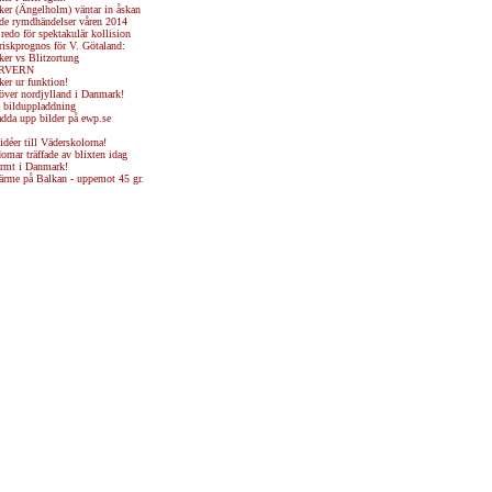
ker (Ängelholm) väntar in åskan
 rymdhändelser våren 2014
 redo för spektakulär kollision
riskprognos för V. Götaland:
ker vs Blitzortung
RVERN
ker ur funktion!
över nordjylland i Danmark!
 bilduppladdning
adda upp bilder på ewp.se
idéer till Väderskolorna!
mar träffade av blixten idag
rmt i Danmark!
ärme på Balkan - uppemot 45 gr.