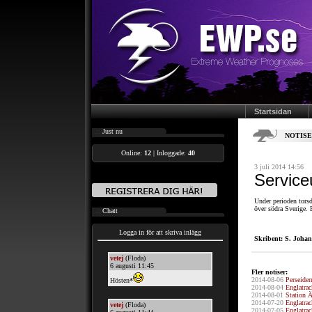
Startsidan
.::
Just nu
NOTISE
Online:
12
| Inloggade:
40
3 juli 2014 14:56
Service
Under perioden torsd
över södra Sverige. 
.::
Chatt
Logga in för att skriva inlägg
Skribent: S. Joha
Fler notiser:
2014-08-06
Perseider
2014-08-04
Englatrac
2014-08-01
Station Ä
2014-07-20
Englatrac
2014-07-05
Englatrack